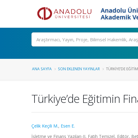
Anadolu Üni
Akademik Ve
Ara
ANA SAYFA
SON EKLENEN YAYINLAR
TÜRKIYE’DE EĞITI
Türkiye’de Eğitimin F
Çelik Keçili M.
,
Esen E.
İşletme ve Finans Yazıları-II, Fatih Temizel, Editör, 