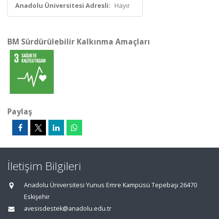
Anadolu Üniversitesi Adresli:
Hayır
BM Sürdürülebilir Kalkınma Amaçları
Paylaş
İletişim Bilgileri
Anadolu Üniversitesi Yunus Emre Kampüsü Tepebaşı 26470
Eskişehir
avesisdestek@anadolu.edu.tr