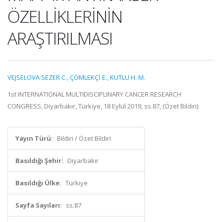
ÖZELLİKLERİNİN
ARAŞTIRILMASI
VEJSELOVA SEZER C.
,
ÇÖMLEKÇİ E.
,
KUTLU H. M.
1st INTERNATIONAL MULTIDISCIPLINARY CANCER RESEARCH
CONGRESS, Diyarbakır, Türkiye, 18 Eylül 2019, ss.87, (Özet Bildiri)
Yayın Türü:
Bildiri / Özet Bildiri
Basıldığı Şehir:
Diyarbakır
Basıldığı Ülke:
Türkiye
Sayfa Sayıları:
ss.87