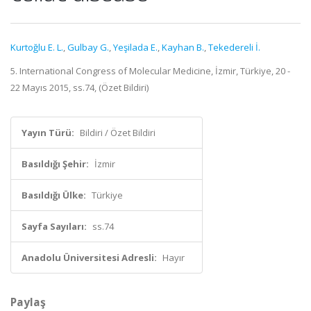
Kurtoğlu E. L.
,
Gulbay G.
,
Yeşilada E.
,
Kayhan B.
,
Tekedereli İ.
5. International Congress of Molecular Medicine, İzmir, Türkiye, 20 -
22 Mayıs 2015, ss.74, (Özet Bildiri)
Yayın Türü:
Bildiri / Özet Bildiri
Basıldığı Şehir:
İzmir
Basıldığı Ülke:
Türkiye
Sayfa Sayıları:
ss.74
Anadolu Üniversitesi Adresli:
Hayır
Paylaş