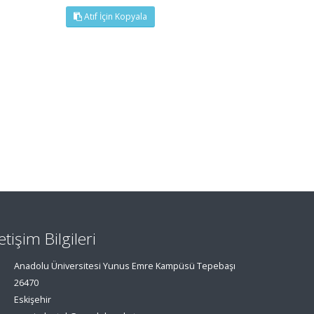
Atıf İçin Kopyala
letişim Bilgileri
Anadolu Üniversitesi Yunus Emre Kampüsü Tepebaşı
26470
Eskişehir