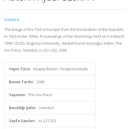
Öztürk K.
The Image of the Turk in Europe from the Declaration of the Republic
in 1923 to the 1990s. Proceedings of the Workshop Held on 5-6 March
1999, CECES, Boğaziçi University., Nedret Kuran Burçoğlu, Editör, The
Isıs Press, İstanbul, ss.221-232, 2000
Yayın Türü:
Kitapta Bölüm / Araştırma Kitabı
Basım Tarihi:
2000
Yayınevi:
The Isıs Press
Basıldığı Şehir:
İstanbul
Sayfa Sayıları:
ss.221-232