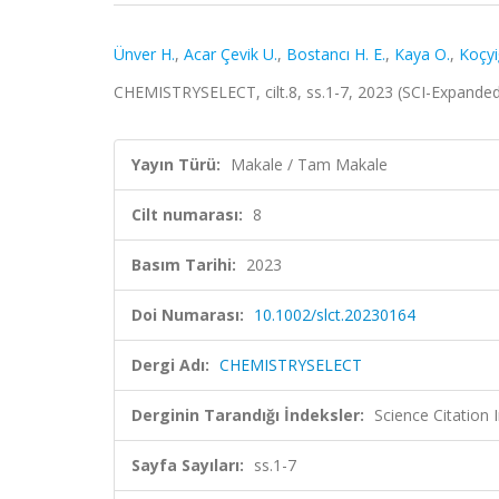
Ünver H.
,
Acar Çevik U.
,
Bostancı H. E.
,
Kaya O.
,
Koçyi
CHEMISTRYSELECT, cilt.8, ss.1-7, 2023 (SCI-Expande
Yayın Türü:
Makale / Tam Makale
Cilt numarası:
8
Basım Tarihi:
2023
Doi Numarası:
10.1002/slct.20230164
Dergi Adı:
CHEMISTRYSELECT
Derginin Tarandığı İndeksler:
Science Citation
Sayfa Sayıları:
ss.1-7