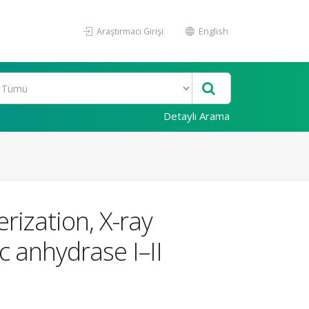
Araştırmacı Girişi
English
Detaylı Arama
rization, X-ray
c anhydrase I–II