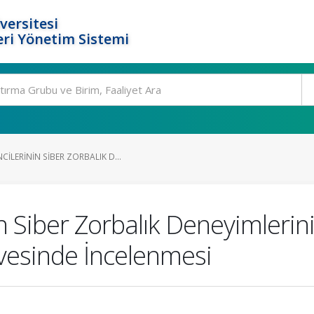
versitesi
ri Yönetim Sistemi
LERININ SIBER ZORBALIK D...
in Siber Zorbalık Deneyimleri
evesinde İncelenmesi