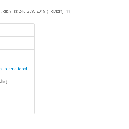
, cilt.9, ss.240-278, 2019 (TRDizin)
s International
BİM)