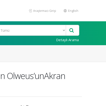
Araştırmacı Girişi
English
Detaylı Arama
nin Olweus’unAkran