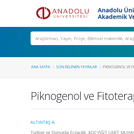
Anadolu Üni
Akademik Ve
Ara
ANA SAYFA
SON EKLENEN YAYINLAR
PIKNOGENOL VE F
Piknogenol ve Fitotera
ALTINTAŞ A.
Türkiye ve Dünyada Eczacılık, KOÇYİĞİT ÜMİT MUHAM