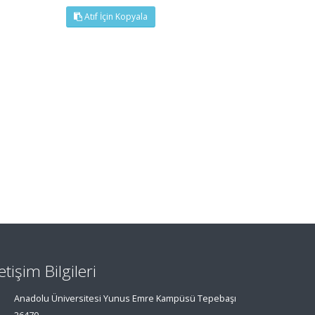
Atıf İçin Kopyala
letişim Bilgileri
Anadolu Üniversitesi Yunus Emre Kampüsü Tepebaşı