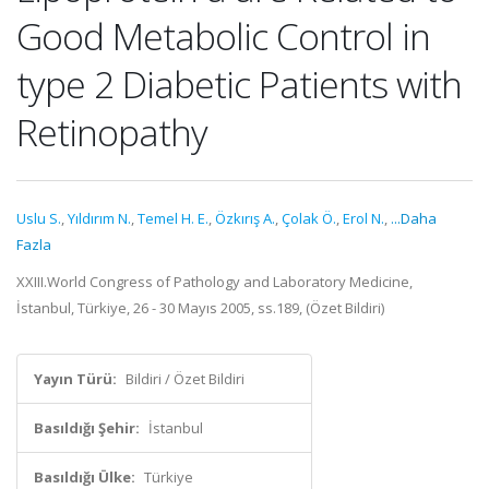
Good Metabolic Control in
type 2 Diabetic Patients with
Retinopathy
Uslu S.
,
Yıldırım N.
,
Temel H. E.
,
Özkırış A.
,
Çolak Ö.
,
Erol N.
,
...Daha
Fazla
XXIII.World Congress of Pathology and Laboratory Medicine,
İstanbul, Türkiye, 26 - 30 Mayıs 2005, ss.189, (Özet Bildiri)
Yayın Türü:
Bildiri / Özet Bildiri
Basıldığı Şehir:
İstanbul
Basıldığı Ülke:
Türkiye