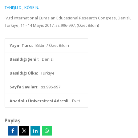
TANIŞLI D.
,
KÖSE N.
IV.rd International Eurasian Educational Research Congress, Denizli,
Türkiye, 11 - 14 Mayıs 2017, ss.996-997, (Özet Bildiri)
Yayın Türü:
Bildiri / Özet Bildiri
Basıldığı Şehir:
Denizli
Basıldığı Ülke:
Türkiye
Sayfa Sayıları:
ss.996-997
Anadolu Üniversitesi Adresli:
Evet
Paylaş