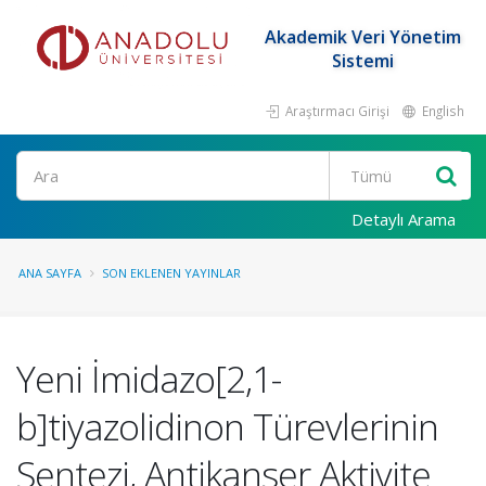
Akademik Veri Yönetim
Sistemi
Araştırmacı Girişi
English
Ara
Detaylı Arama
ANA SAYFA
SON EKLENEN YAYINLAR
Yeni İmidazo[2,1-
b]tiyazolidinon Türevlerinin
Sentezi, Antikanser Aktivite