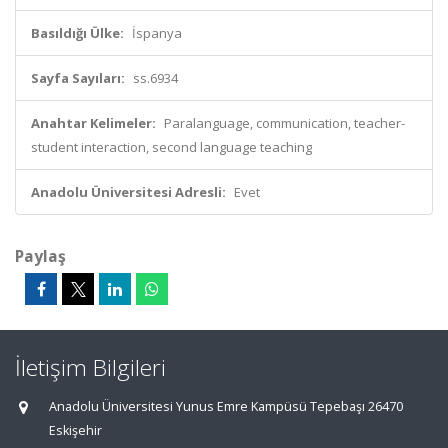
Basıldığı Ülke:
İspanya
Sayfa Sayıları:
ss.6934
Anahtar Kelimeler:
Paralanguage, communication, teacher-
student interaction, second language teaching
Anadolu Üniversitesi Adresli:
Evet
Paylaş
İletişim Bilgileri
Anadolu Üniversitesi Yunus Emre Kampüsü Tepebaşı 26470
Eskişehir