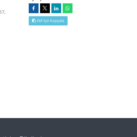
67,
Atıf İçin Kopyala