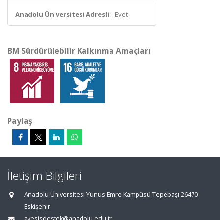
Anadolu Üniversitesi Adresli:
Evet
BM Sürdürülebilir Kalkınma Amaçları
Paylaş
İletişim Bilgileri
Anadolu Üniversitesi Yunus Emre Kampüsü Tepebaşı 26470
Eskişehir
avesisdestek@anadolu.edu.tr