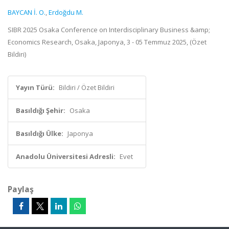
BAYCAN İ. O.
,
Erdoğdu M.
SIBR 2025 Osaka Conference on Interdisciplinary Business &amp;
Economics Research, Osaka, Japonya, 3 - 05 Temmuz 2025, (Özet
Bildiri)
Yayın Türü:
Bildiri / Özet Bildiri
Basıldığı Şehir:
Osaka
Basıldığı Ülke:
Japonya
Anadolu Üniversitesi Adresli:
Evet
Paylaş