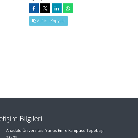
Atıf İçin Kopyala
letişim Bilgileri
Anadolu Üniversitesi Yunus Emre Kampüsü Tepebaşı
26470