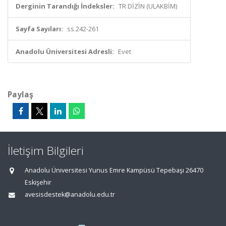
Derginin Tarandığı İndeksler:
TR DİZİN (ULAKBİM)
Sayfa Sayıları:
ss.242-261
Anadolu Üniversitesi Adresli:
Evet
Paylaş
İletişim Bilgileri
Anadolu Üniversitesi Yunus Emre Kampüsü Tepebaşı 26470
Eskişehir
avesisdestek@anadolu.edu.tr