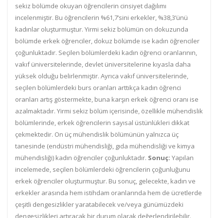
sekiz bölümde okuyan öğrencilerin cinsiyet dağılımı
incelenmiştir. Bu öğrencilerin %61,7’sini erkekler, %38,3’ünü
kadınlar oluşturmuştur. Yirmi sekiz bölümün on dokuzunda
bölümde erkek öğrenciler, dokuz bölümde ise kadın öğrenciler
çoğunluktadır. Seçilen bölümlerdeki kadın öğrenci oranlarının,
vakıf üniversitelerinde, devlet üniversitelerine kıyasla daha
yüksek olduğu belirlenmiştir. Ayrıca vakıf üniversitelerinde,
seçilen bölümlerdeki burs oranları arttıkça kadın öğrenci
oranları artış göstermekte, buna karşın erkek öğrenci oranı ise
azalmaktadır. Yirmi sekiz bölüm içerisinde, özellikle mühendislik
bölümlerinde, erkek öğrencilerin sayısal üstünlükleri dikkat
çekmektedir. On üç mühendislik bölümünün yalnızca üç
tanesinde (endüstri mühendisliği, gıda mühendisliği ve kimya
mühendisliği) kadın öğrenciler çoğunluktadır.
Sonuç:
Yapılan
incelemede, seçilen bölümlerdeki öğrencilerin çoğunluğunu
erkek öğrenciler oluşturmuştur. Bu sonuç, gelecekte, kadın ve
erkekler arasında hem istihdam oranlarında hem de ücretlerde
çeşitli dengesizlikler yaratabilecek ve/veya günümüzdeki
dengesizlikleri artıracak bir durum olarak değerlendirilebilir.