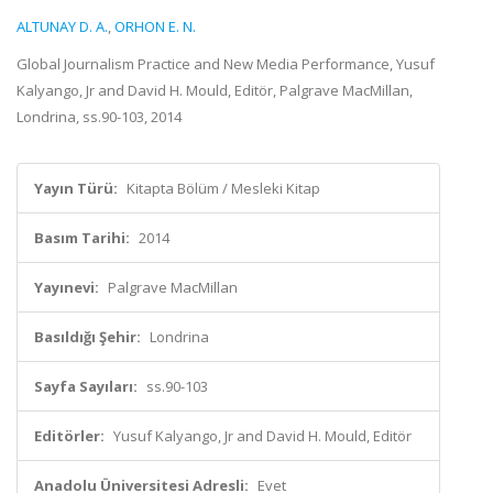
ALTUNAY D. A.
,
ORHON E. N.
Global Journalism Practice and New Media Performance, Yusuf
Kalyango, Jr and David H. Mould, Editör, Palgrave MacMillan,
Londrina, ss.90-103, 2014
Yayın Türü:
Kitapta Bölüm / Mesleki Kitap
Basım Tarihi:
2014
Yayınevi:
Palgrave MacMillan
Basıldığı Şehir:
Londrina
Sayfa Sayıları:
ss.90-103
Editörler:
Yusuf Kalyango, Jr and David H. Mould, Editör
Anadolu Üniversitesi Adresli:
Evet