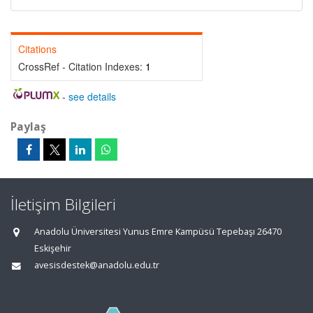
Citations
CrossRef - Citation Indexes:
1
-
see details
Paylaş
İletişim Bilgileri
Anadolu Üniversitesi Yunus Emre Kampüsü Tepebaşı 26470
Eskişehir
avesisdestek@anadolu.edu.tr