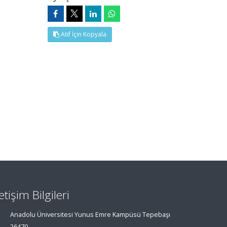
Atıf İçin Kopyala
letişim Bilgileri
Anadolu Üniversitesi Yunus Emre Kampüsü Tepebaşı
26470