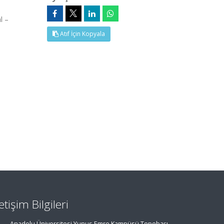
l –
Atıf İçin Kopyala
letişim Bilgileri
Anadolu Üniversitesi Yunus Emre Kampüsü Tepebaşı