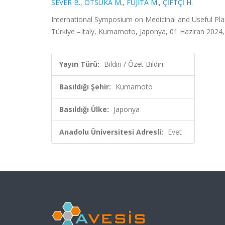
SEVER B.
,
OTSUKA M.
,
FUJITA M.
,
ÇİFTÇİ H.
International Symposium on Medicinal and Useful Pla
Türkiye –Italy, Kumamoto, Japonya, 01 Haziran 2024, (
Yayın Türü:
Bildiri / Özet Bildiri
Basıldığı Şehir:
Kumamoto
Basıldığı Ülke:
Japonya
Anadolu Üniversitesi Adresli:
Evet