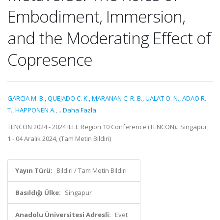
Embodiment, Immersion,
and the Moderating Effect of
Copresence
GARCIA M. B.
,
QUEJADO C. K.
,
MARANAN C. R. B.
,
UALAT O. N.
,
ADAO R.
T.
,
HAPPONEN A.
,
...Daha Fazla
TENCON 2024 - 2024 IEEE Region 10 Conference (TENCON)., Singapur,
1 - 04 Aralık 2024, (Tam Metin Bildiri)
Yayın Türü:
Bildiri / Tam Metin Bildiri
Basıldığı Ülke:
Singapur
Anadolu Üniversitesi Adresli:
Evet