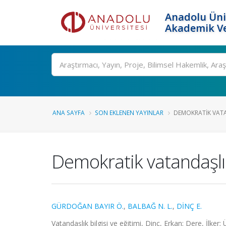
Anadolu Üni
Akademik Ve
Ara
ANA SAYFA
SON EKLENEN YAYINLAR
DEMOKRATIK VATAN
Demokratik vatandaşlık
GÜRDOĞAN BAYIR Ö.
,
BALBAĞ N. L.
,
DİNÇ E.
Vatandaşlık bilgisi ve eğitimi, Dinç, Erkan; Dere, İlk