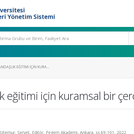
versitesi
ri Yönetim Sistemi
DAŞLIK EĞITIMI IÇIN KURA...
 eğitimi için kuramsal bir çe
er; Üztemur, Servet, Editör, Pegem Akademi, Ankara, ss.69-101, 2022