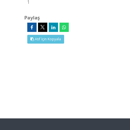
1
Paylaş
Atıf İçin Kopyala