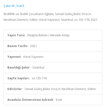
Çakır M.
,
İnal E.
İkidillilik ve İkidilli Çocukların Eğitimi, İsmail Güleç,Bekir İnce,H.
Neslihan Demiriz, Editör, Kesit Yayınevi, İstanbul, ss.135-176, 2021
Yayın Türü:
Kitapta Bölüm / Mesleki Kitap
Basım Tarihi:
2021
Yayınevi:
Kesit Yayınevi
Basıldığı Şehir:
İstanbul
Sayfa Sayıları:
ss.135-176
Editörler:
İsmail Güleç,Bekir İnce,H. Neslihan Demiriz, Editör
Anadolu Üniversitesi Adresli:
Evet