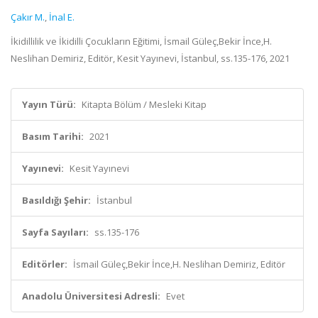
Çakır M.
,
İnal E.
İkidillilik ve İkidilli Çocukların Eğitimi, İsmail Güleç,Bekir İnce,H.
Neslihan Demiriz, Editör, Kesit Yayınevi, İstanbul, ss.135-176, 2021
Yayın Türü:
Kitapta Bölüm / Mesleki Kitap
Basım Tarihi:
2021
Yayınevi:
Kesit Yayınevi
Basıldığı Şehir:
İstanbul
Sayfa Sayıları:
ss.135-176
Editörler:
İsmail Güleç,Bekir İnce,H. Neslihan Demiriz, Editör
Anadolu Üniversitesi Adresli:
Evet