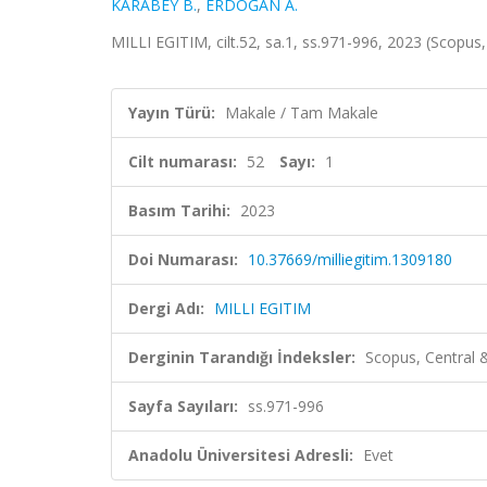
KARABEY B.
,
ERDOĞAN A.
MILLI EGITIM, cilt.52, sa.1, ss.971-996, 2023 (Scopus
Yayın Türü:
Makale / Tam Makale
Cilt numarası:
52
Sayı:
1
Basım Tarihi:
2023
Doi Numarası:
10.37669/milliegitim.1309180
Dergi Adı:
MILLI EGITIM
Derginin Tarandığı İndeksler:
Scopus, Central
Sayfa Sayıları:
ss.971-996
Anadolu Üniversitesi Adresli:
Evet