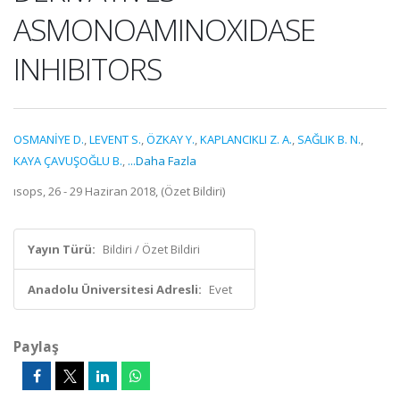
ASMONOAMINOXIDASE
INHIBITORS
OSMANİYE D.
,
LEVENT S.
,
ÖZKAY Y.
,
KAPLANCIKLI Z. A.
,
SAĞLIK B. N.
,
KAYA ÇAVUŞOĞLU B.
,
...Daha Fazla
ısops, 26 - 29 Haziran 2018, (Özet Bildiri)
Yayın Türü:
Bildiri / Özet Bildiri
Anadolu Üniversitesi Adresli:
Evet
Paylaş