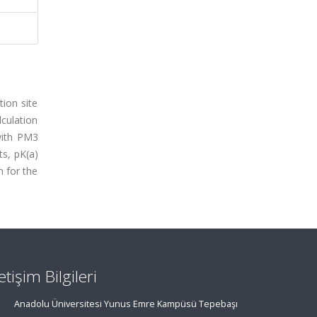
tion site
lculation
with PM3
s, pK(a)
m for the
letişim Bilgileri
Anadolu Üniversitesi Yunus Emre Kampüsü Tepebaşı