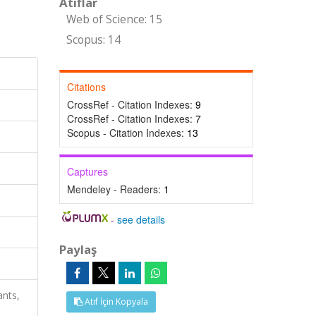
Atıflar
Web of Science: 15
Scopus: 14
Citations
CrossRef - Citation Indexes:
9
CrossRef - Citation Indexes:
7
Scopus - Citation Indexes:
13
Captures
Mendeley - Readers:
1
-
see details
Paylaş
ants,
Atıf İçin Kopyala