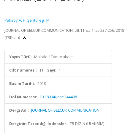
Paksoy A. F.
,
Şentöregil M.
JOURNAL OF SELCUK COMMUNICATION, cilt.11, sa.1, ss.237-256, 2018
(TRDizin)
Yayın Türü:
Makale / Tam Makale
Cilt numarası:
11
Sayı:
1
Basım Tarihi:
2018
Doi Numarası:
10.18094/josc.344498
Dergi Adı:
JOURNAL OF SELCUK COMMUNICATION
Derginin Tarandığı İndeksler:
TR DİZİN (ULAKBİM)