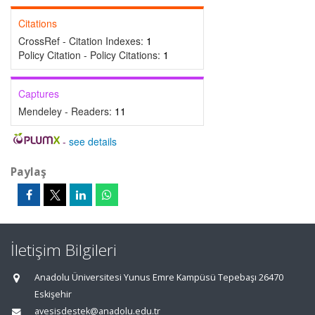
Citations
CrossRef - Citation Indexes:
1
Policy Citation - Policy Citations:
1
Captures
Mendeley - Readers:
11
-
see details
Paylaş
İletişim Bilgileri
Anadolu Üniversitesi Yunus Emre Kampüsü Tepebaşı 26470
Eskişehir
avesisdestek@anadolu.edu.tr