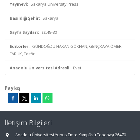
Yayınevi:
Sakarya University Press
Basıldığı Şehir:
Sakarya
Sayfa Sayıları:
ss.48-80
Editörler:
GÜNDOĞDU HAKAN GÖKHAN, GENÇKAYA ÖMER
FARUK, Editör
Anadolu Üniversitesi Adresli:
Evet
Paylaş
İletişim Bilgileri
Anadolu Üniversitesi Yunus Emre Kampüsü Tepebaşı 26470