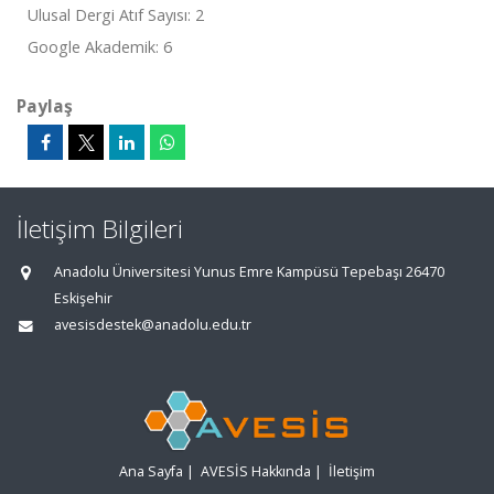
Ulusal Dergi Atıf Sayısı: 2
Google Akademik: 6
Paylaş
İletişim Bilgileri
Anadolu Üniversitesi Yunus Emre Kampüsü Tepebaşı 26470
Eskişehir
avesisdestek@anadolu.edu.tr
Ana Sayfa
|
AVESİS Hakkında
|
İletişim