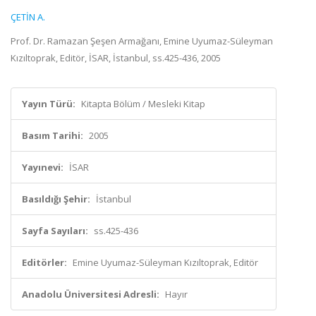
ÇETİN A.
Prof. Dr. Ramazan Şeşen Armağanı, Emine Uyumaz-Süleyman
Kızıltoprak, Editör, İSAR, İstanbul, ss.425-436, 2005
Yayın Türü:
Kitapta Bölüm / Mesleki Kitap
Basım Tarihi:
2005
Yayınevi:
İSAR
Basıldığı Şehir:
İstanbul
Sayfa Sayıları:
ss.425-436
Editörler:
Emine Uyumaz-Süleyman Kızıltoprak, Editör
Anadolu Üniversitesi Adresli:
Hayır