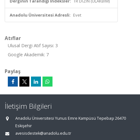
Derginin Tarandığı İndeksler:
TR DİZİN (ULAKBİM)
Anadolu Üniversitesi Adresli:
Evet
Atıflar
Ulusal Dergi Atıf Sayısı: 3
Google Akademik: 7
Paylaş
İletişim Bilgileri
Anadolu Üniversitesi Yunus Emre Kampüsü Tepebaşı 26470
Eskişehir
avesisdestek@anadolu.edu.tr