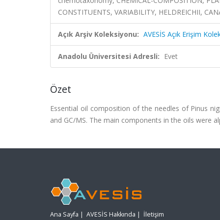
chemotaxonomy, CHEMICAL-COMPOSITION, PLA
CONSTITUENTS, VARIABILITY, HELDREICHII, CAN
Açık Arşiv Koleksiyonu:
AVESİS Açık Erişim Kole
Anadolu Üniversitesi Adresli:
Evet
Özet
Essential oil composition of the needles of Pinus nig
and GC/MS. The main components in the oils were al
Ana Sayfa
|
AVESİS Hakkında
|
İletişim