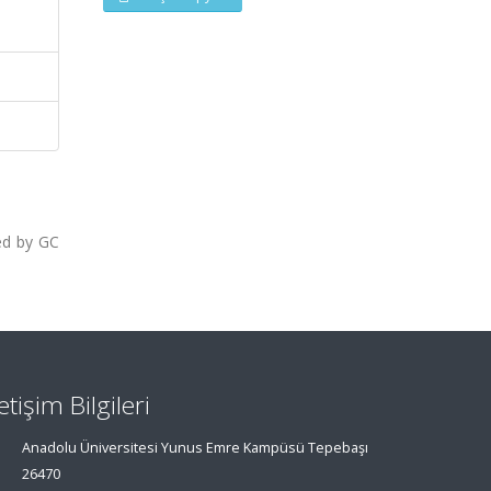
ted by GC
letişim Bilgileri
Anadolu Üniversitesi Yunus Emre Kampüsü Tepebaşı
26470