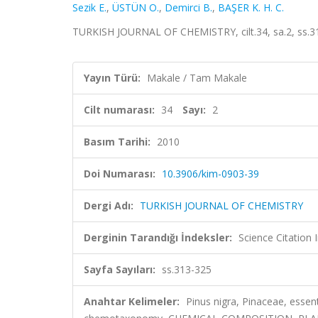
Sezik E.
,
ÜSTÜN O.
,
Demirci B.
,
BAŞER K. H. C.
TURKISH JOURNAL OF CHEMISTRY, cilt.34, sa.2, ss.3
Yayın Türü:
Makale / Tam Makale
Cilt numarası:
34
Sayı:
2
Basım Tarihi:
2010
Doi Numarası:
10.3906/kim-0903-39
Dergi Adı:
TURKISH JOURNAL OF CHEMISTRY
Derginin Tarandığı İndeksler:
Science Citatio
Sayfa Sayıları:
ss.313-325
Anahtar Kelimeler:
Pinus nigra, Pinaceae, essen