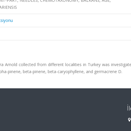
NT-PART, NEEDLES, CHEMOTAXONOMY, BALKANS, AGE,
ARIENSIS
ksiyonu
ra Arnold collected from different localities in Turkey was investiga
pha-pinene, beta-pinene, beta-caryophyllene, and germacrene D.
İ