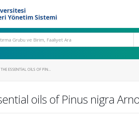
versitesi
ri Yönetim Sistemi
HE ESSENTIAL OILS OF PIN...
ential oils of Pinus nigra Arn