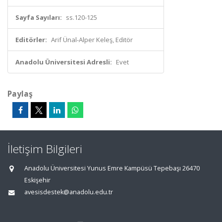
Sayfa Sayıları:
ss.120-125
Editörler:
Arif Ünal-Alper Keleş, Editör
Anadolu Üniversitesi Adresli:
Evet
Paylaş
İletişim Bilgileri
Anadolu Üniversitesi Yunus Emre Kampüsü Tepebaşı 26470
Eskişehir
avesisdestek@anadolu.edu.tr