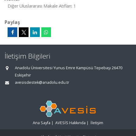
Diğer Uluslararası Makale Atıfları: 1
Paylaş
İletişim Bilgileri
Anadolu Üniversitesi Yunus Emre Kampüsü Tepebaşı 26470
Eskişehir
avesisdestek@anadolu.edu.tr
Ana Sayfa
|
AVESİS Hakkında
|
İletişim