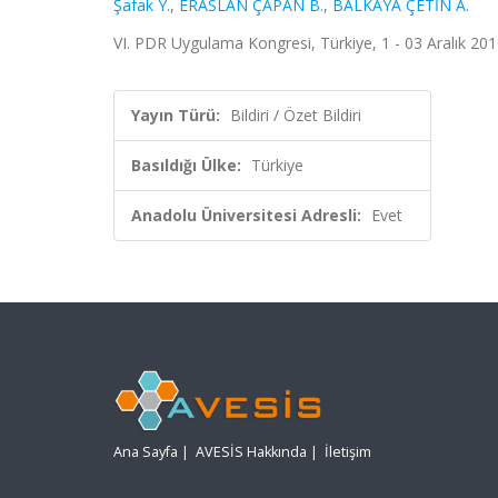
Şafak Y.
,
ERASLAN ÇAPAN B.
,
BALKAYA ÇETİN A.
VI. PDR Uygulama Kongresi, Türkiye, 1 - 03 Aralık 2016,
Yayın Türü:
Bildiri / Özet Bildiri
Basıldığı Ülke:
Türkiye
Anadolu Üniversitesi Adresli:
Evet
Ana Sayfa
|
AVESİS Hakkında
|
İletişim