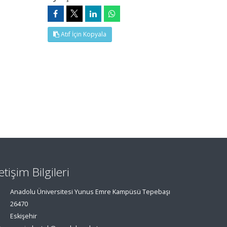
Atıf İçin Kopyala
letişim Bilgileri
Anadolu Üniversitesi Yunus Emre Kampüsü Tepebaşı
26470
Eskişehir