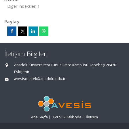
Diğer İndeksler: 1
Paylaş
İletişim Bilgileri
Anadolu Üniversitesi Yunus Emre Kampüsü Tepebaşı 26470
Eskişehir
avesisdestek@anadolu.edu.tr
Ana Sayfa
|
AVESİS Hakkında
|
İletişim