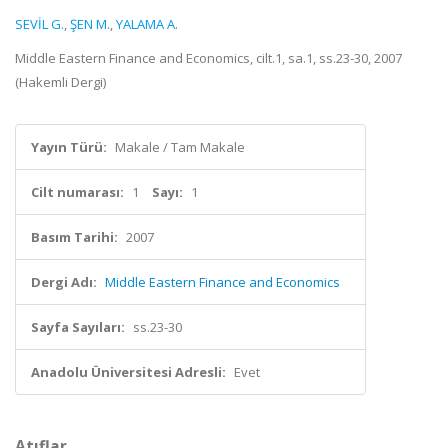
SEVİL G.
,
ŞEN M.
,
YALAMA A.
Middle Eastern Finance and Economics, cilt.1, sa.1, ss.23-30, 2007
(Hakemli Dergi)
Yayın Türü:
Makale / Tam Makale
Cilt numarası:
1
Sayı:
1
Basım Tarihi:
2007
Dergi Adı:
Middle Eastern Finance and Economics
Sayfa Sayıları:
ss.23-30
Anadolu Üniversitesi Adresli:
Evet
Atıflar