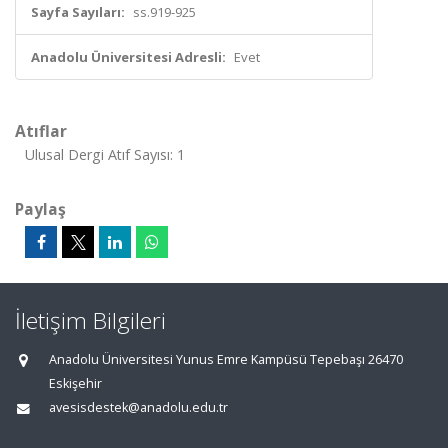
Sayfa Sayıları:
ss.919-925
Anadolu Üniversitesi Adresli:
Evet
Atıflar
Ulusal Dergi Atıf Sayısı: 1
Paylaş
İletişim Bilgileri
Anadolu Üniversitesi Yunus Emre Kampüsü Tepebaşı 26470
Eskişehir
avesisdestek@anadolu.edu.tr