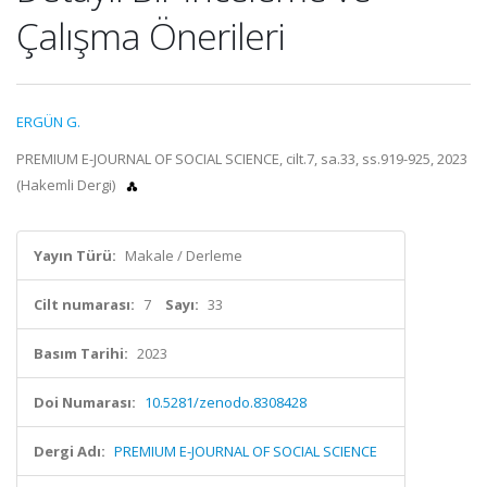
Çalışma Önerileri
ERGÜN G.
PREMIUM E-JOURNAL OF SOCIAL SCIENCE, cilt.7, sa.33, ss.919-925, 2023
(Hakemli Dergi)
Yayın Türü:
Makale / Derleme
Cilt numarası:
7
Sayı:
33
Basım Tarihi:
2023
Doi Numarası:
10.5281/zenodo.8308428
Dergi Adı:
PREMIUM E-JOURNAL OF SOCIAL SCIENCE