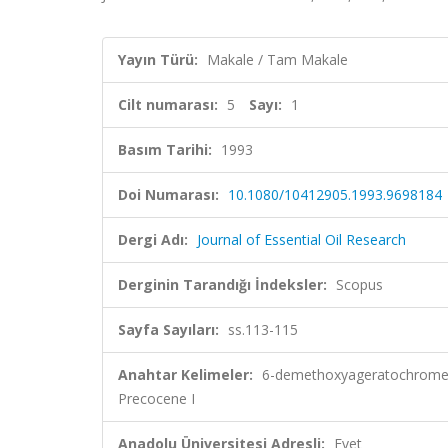
Yayın Türü:
Makale / Tam Makale
Cilt numarası:
5
Sayı:
1
Basım Tarihi:
1993
Doi Numarası:
10.1080/10412905.1993.9698184
Dergi Adı:
Journal of Essential Oil Research
Derginin Tarandığı İndeksler:
Scopus
Sayfa Sayıları:
ss.113-115
Anahtar Kelimeler:
6-demethoxyageratochromene
Precocene I
Anadolu Üniversitesi Adresli:
Evet