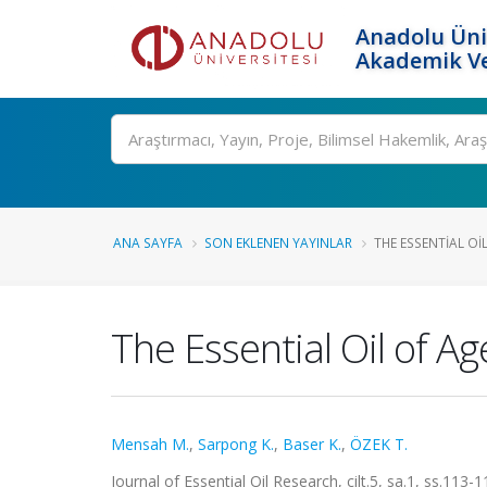
Anadolu Üni
Akademik Ve
Ara
ANA SAYFA
SON EKLENEN YAYINLAR
THE ESSENTIAL O
The Essential Oil of 
Mensah M.
,
Sarpong K.
,
Baser K.
,
ÖZEK T.
Journal of Essential Oil Research, cilt.5, sa.1, ss.113