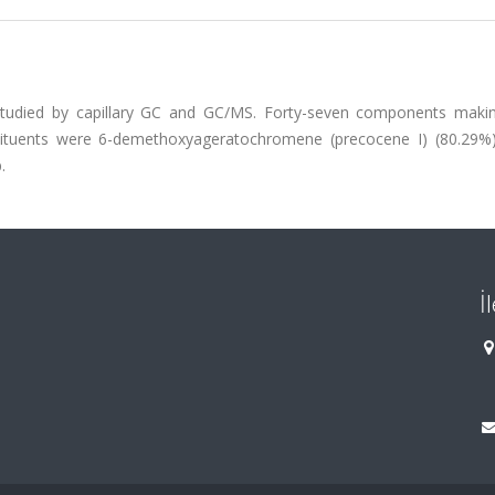
studied by capillary GC and GC/MS. Forty-seven components maki
stituents were 6-demethoxyageratochromene (precocene I) (80.29%
.
İ