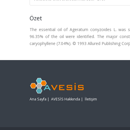
Özet
The essential oil of Ageratum conyzoides L. was 
96.35% of the oil were identified. The major con
caryophyllene (7.04%). © 1993 Allured Publishing Corp
Ana Sayfa
|
AVESİS Hakkında
|
İletişim