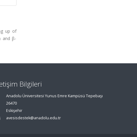
ng up of
) and β-
letişim Bilgileri
Anadolu Üniversitesi Yunus Emre Kampüsü Tepebaşı
26470
Eskişehir
avesisdestek@anadolu.edu.tr