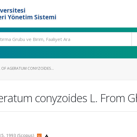
versitesi
ri Yönetim Sistemi
IL OF AGERATUM CONYZOIDES...
Ageratum conyzoides L. From 
-115, 1993 (Scopus)