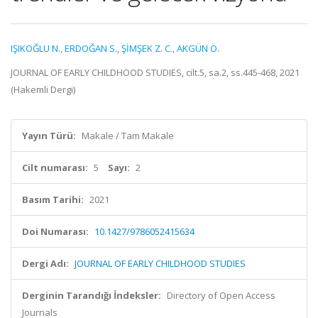
IŞIKOĞLU N.
,
ERDOĞAN S.
,
ŞİMŞEK Z. C.
,
AKGÜN Ö.
JOURNAL OF EARLY CHILDHOOD STUDIES, cilt.5, sa.2, ss.445-468, 2021
(Hakemli Dergi)
Yayın Türü:
Makale / Tam Makale
Cilt numarası:
5
Sayı:
2
Basım Tarihi:
2021
Doi Numarası:
10.1427/9786052415634
Dergi Adı:
JOURNAL OF EARLY CHILDHOOD STUDIES
Derginin Tarandığı İndeksler:
Directory of Open Access
Journals