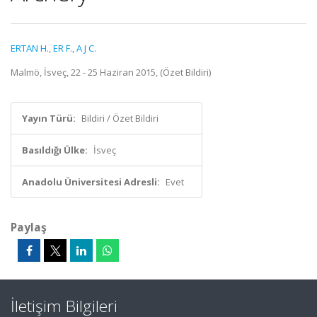
ERTAN H.
,
ER F.
,
A J C.
Malmö, İsveç, 22 - 25 Haziran 2015, (Özet Bildiri)
Yayın Türü:
Bildiri / Özet Bildiri
Basıldığı Ülke:
İsveç
Anadolu Üniversitesi Adresli:
Evet
Paylaş
İletişim Bilgileri