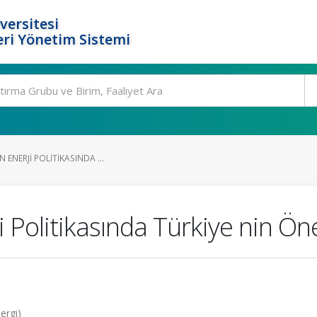
versitesi
ri Yönetim Sistemi
N ENERJI POLITIKASINDA ...
ji Politikasında Türkiye nin Ö
ergi)