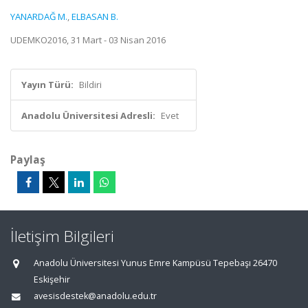
YANARDAĞ M.
,
ELBASAN B.
UDEMKO2016, 31 Mart - 03 Nisan 2016
Yayın Türü:
Bildiri
Anadolu Üniversitesi Adresli:
Evet
Paylaş
İletişim Bilgileri
Anadolu Üniversitesi Yunus Emre Kampüsü Tepebaşı 26470
Eskişehir
avesisdestek@anadolu.edu.tr