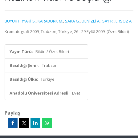
BÜYÜKTİRYAKİ S.
,
KARABÖRK M.
,
SAKA G.
,
DENİZLİ A.
,
SAY R.
,
ERSÖZ A.
Kromatografi 2009, Trabzon, Türkiye, 26 - 29 Eylül 2009, (Özet Bildiri)
Yayın Türü:
Bildiri / Özet Bildiri
Basıldığı Şehir:
Trabzon
Basıldığı Ülke:
Türkiye
Anadolu Üniversitesi Adresli:
Evet
Paylaş