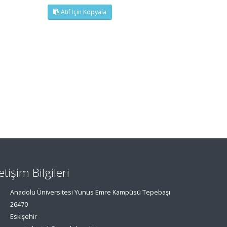
Atıf İçin Kopyala
letişim Bilgileri
Anadolu Üniversitesi Yunus Emre Kampüsü Tepebaşı
26470
Eskişehir