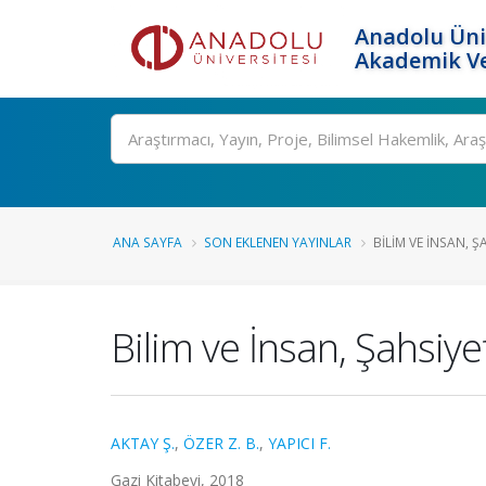
Anadolu Üni
Akademik Ve
Ara
ANA SAYFA
SON EKLENEN YAYINLAR
BILIM VE İNSAN, Ş
Bilim ve İnsan, Şahsiyet
AKTAY Ş.
,
ÖZER Z. B.
,
YAPICI F.
Gazi Kitabevi, 2018