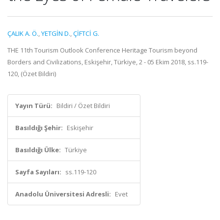
ÇALIK A. Ö.
,
YETGİN D.
,
ÇİFTCİ G.
THE 11th Tourism Outlook Conference Heritage Tourism beyond
Borders and Civilizations, Eskişehir, Türkiye, 2 - 05 Ekim 2018, ss.119-
120, (Özet Bildiri)
Yayın Türü:
Bildiri / Özet Bildiri
Basıldığı Şehir:
Eskişehir
Basıldığı Ülke:
Türkiye
Sayfa Sayıları:
ss.119-120
Anadolu Üniversitesi Adresli:
Evet