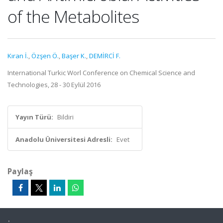
of the Metabolites
Kıran İ.
,
Özşen Ö.
,
Başer K.
,
DEMİRCİ F.
International Turkic Worl Conference on Chemical Science and
Technologies, 28 - 30 Eylül 2016
Yayın Türü:
Bildiri
Anadolu Üniversitesi Adresli:
Evet
Paylaş